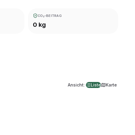
CO₂-BEITRAG
0 kg
Ansicht
:
Liste
Karte