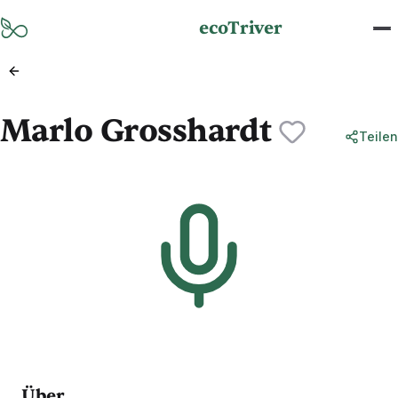
Zum Hauptinhalt springen
ecoTriver
Marlo Grosshardt
Teilen
Über