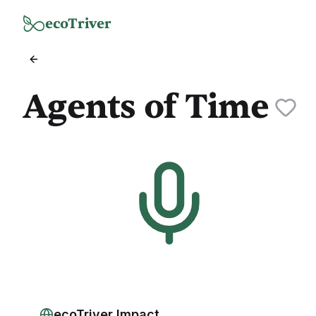
Zum Hauptinhalt springen
ecoTriver
Agents of Time
ecoTriver Impact