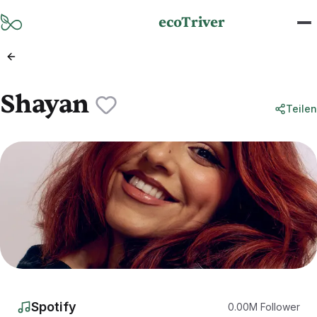
Zum Hauptinhalt springen
ecoTriver
Shayan
Teilen
Spotify
0.00
M
Follower