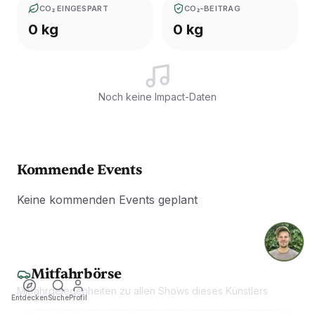
CO₂ EINGESPART
CO₂-BEITRAG
0 kg
0 kg
Noch keine Impact-Daten
Kommende Events
Keine kommenden Events geplant
Mitfahrbörse
Mitfahrgelegenheiten zu allen Shows dieses Künstlers
Entdecken
Suche
Profil