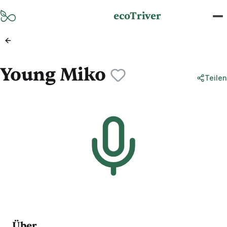
Zum Hauptinhalt springen
ecoTriver
Young Miko
Teilen
Über