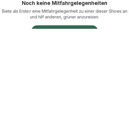
Noch keine Mitfahrgelegenheiten
Biete als Erste:r eine Mitfahrgelegenheit zu einer dieser Shows an
und hilf anderen, grüner anzureisen.
Mitfahrgelegenheit anbieten
ecoTriver
Nachhaltige Mobilität zu Events
·
·
ocations
Städte
Veranstalter
·
·
·
stalter
Für Sustainability Manager
Partner mit ecoTriver
Fahrten-Wid