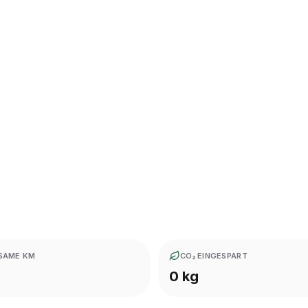
SAME KM
CO₂ EINGESPART
0 kg