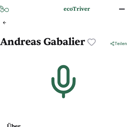
Zum Hauptinhalt springen
ecoTriver
Andreas Gabalier
Teilen
Über