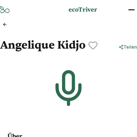
Zum Hauptinhalt springen
ecoTriver
Angelique Kidjo
Teilen
Über