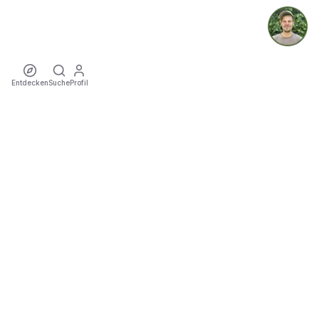
Entdecken
Suche
Profil
ecoTriver
Nachhaltige Mobilität zu Events
ENTDECKEN
·
·
·
·
·
·
Events
Mitfahrgelegenheiten
Künstler
Touren
Locations
Städte
Veranstalter