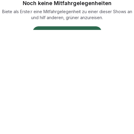
Noch keine Mitfahrgelegenheiten
Biete als Erste:r eine Mitfahrgelegenheit zu einer dieser Shows an
und hilf anderen, grüner anzureisen.
Mitfahrgelegenheit anbieten
ecoTriver
Nachhaltige Mobilität zu Events
·
·
ocations
Städte
Veranstalter
·
·
·
stalter
Für Sustainability Manager
Partner mit ecoTriver
Fahrten-Wid