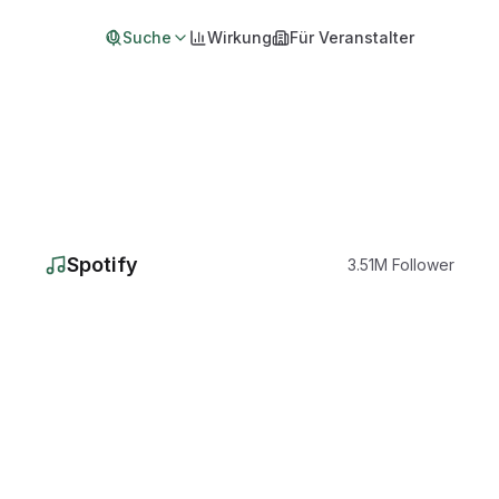
Suche
Wirkung
Für Veranstalter
Spotify
3.51
M
Follower