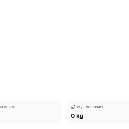
SAME KM
CO₂ EINGESPART
0 kg