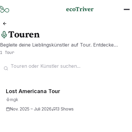
Zum Hauptinhalt springen
ecoTriver
Touren
Begleite deine Lieblingskünstler auf Tour. Entdecke
kommende Touren und finde Shows in deiner Nähe.
1 Tour
Beispiel-Tour
Lost Americana Tour
mgk
Nov. 2025 – Juli 2026
13
Shows