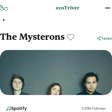
Zum Hauptinhalt springen
ecoTriver
The Mysterons
Teilen
Spotify
0.01
M
Follower