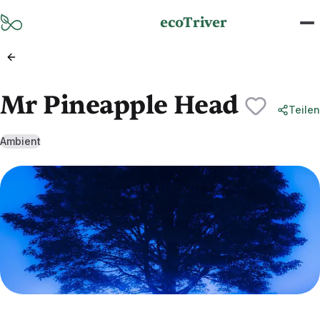
Zum Hauptinhalt springen
ecoTriver
Mr Pineapple Head
Teilen
Ambient