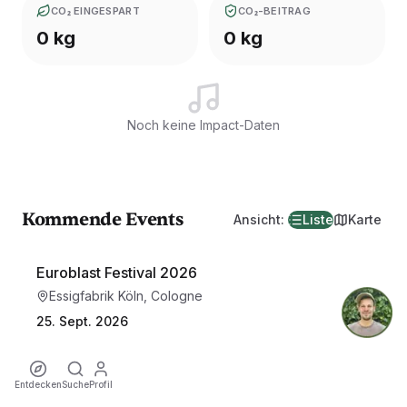
CO₂ EINGESPART
CO₂-BEITRAG
0 kg
0 kg
Noch keine Impact-Daten
Kommende Events
Ansicht
:
Liste
Karte
Euroblast Festival 2026
Essigfabrik Köln, Cologne
25. Sept. 2026
15:00
Entdecken
Suche
Profil