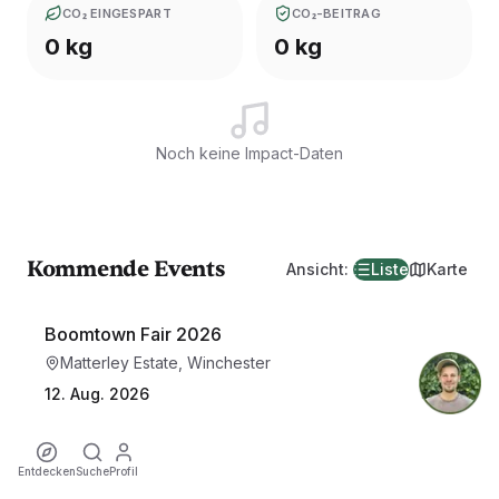
CO₂ EINGESPART
CO₂-BEITRAG
0 kg
0 kg
Noch keine Impact-Daten
Kommende Events
Ansicht
:
Liste
Karte
Boomtown Fair 2026
Matterley Estate, Winchester
12. Aug. 2026
13:00
Entdecken
Suche
Profil