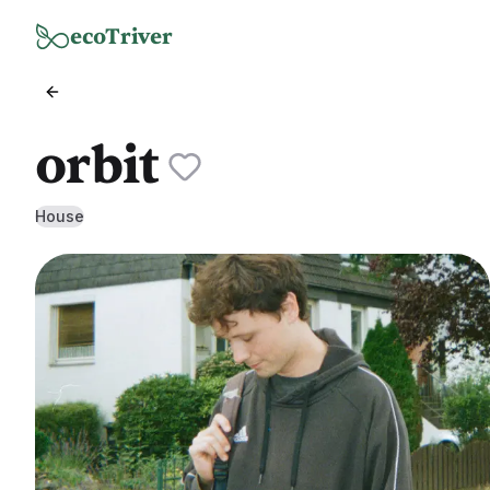
Zum Hauptinhalt springen
ecoTriver
orbit
House