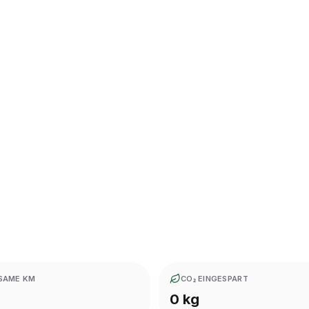
SAME KM
CO₂ EINGESPART
0 kg