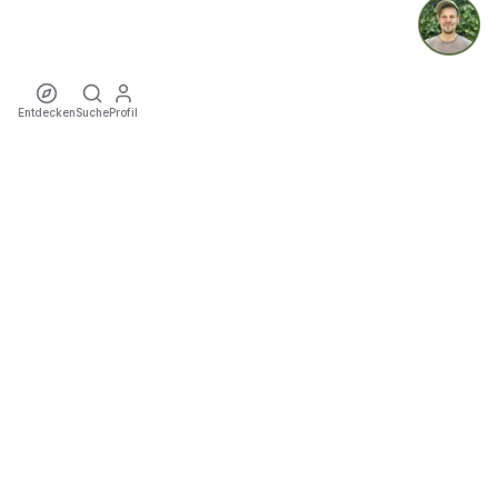
Entdecken
Suche
Profil
ecoTriver
Nachhaltige Mobilität zu Events
ENTDECKEN
·
·
·
·
·
·
Events
Mitfahrgelegenheiten
Künstler
Touren
Locations
Städte
Veranstalter
COMMUNITY