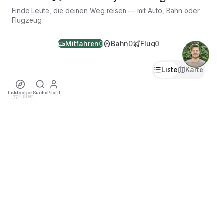
Finde Leute, die deinen Weg reisen — mit Auto, Bahn oder
Flugzeug
Mitfahren
0
Bahn
0
Flug
0
Liste
Karte
Entdecken
Suche
Profil
Filter
Noch keine Fahrten
Sei der Erste, der eine nachhaltige Fahrt zu diesem Event
anbietet!
Anmelden, um Fahrt anzubieten