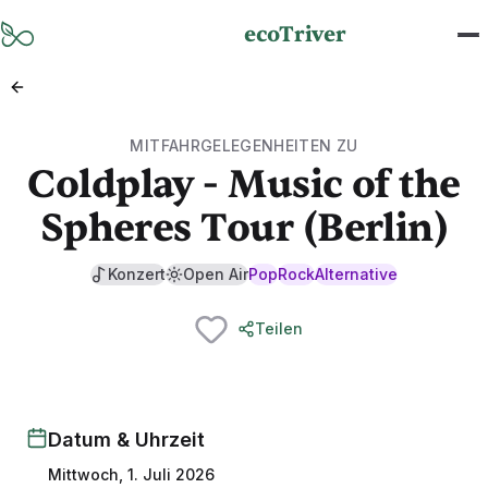
Zum Hauptinhalt springen
ecoTriver
MITFAHRGELEGENHEITEN ZU
Coldplay - Music of the
Spheres Tour (Berlin)
Konzert
Open Air
Pop
Rock
Alternative
Teilen
Datum & Uhrzeit
Mittwoch, 1. Juli 2026