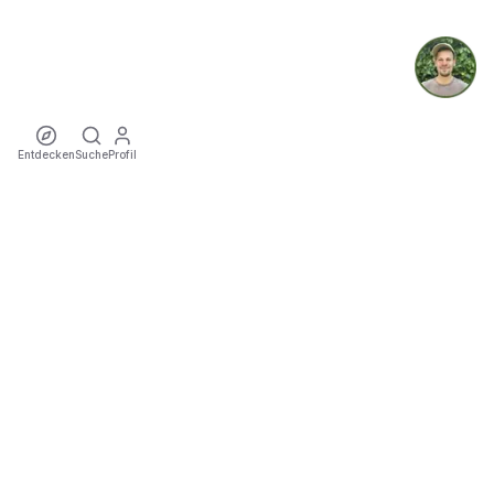
Entdecken
Suche
Profil
ecoTriver
Nachhaltige Mobilität zu Events
ENTDECKEN
·
·
·
·
·
·
Events
Mitfahrgelegenheiten
Künstler
Touren
Locations
Städte