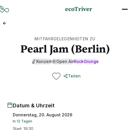
Zum Hauptinhalt springen
ecoTriver
MITFAHRGELEGENHEITEN ZU
Pearl Jam (Berlin)
Konzert
Open Air
Rock
Grunge
Teilen
Datum & Uhrzeit
Donnerstag, 20. August 2026
In 12 Tagen
Start
:
19:30