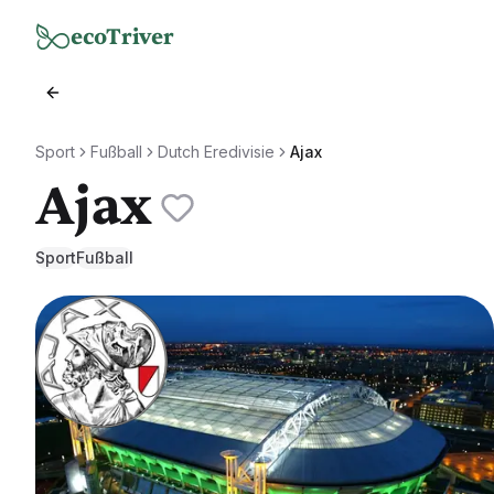
Zum Hauptinhalt springen
ecoTriver
Sport
Fußball
Dutch Eredivisie
Ajax
Ajax
Sport
Fußball