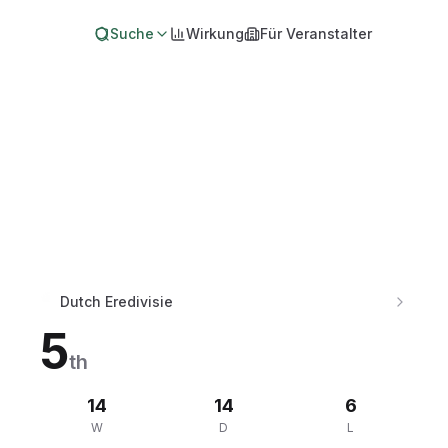
Suche
Wirkung
Für Veranstalter
Dutch Eredivisie
5
th
14
14
6
W
D
L