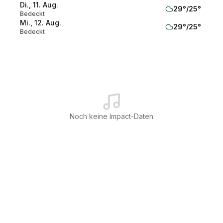
Di., 11. Aug.
29
°/
25
°
Bedeckt
Mi., 12. Aug.
29
°/
25
°
Bedeckt
Do., 13. Aug.
34
°/
23
°
Teilweise bewölkt
Fr., 14. Aug.
30
°/
23
°
Teilweise bewölkt
Noch keine Impact-Daten