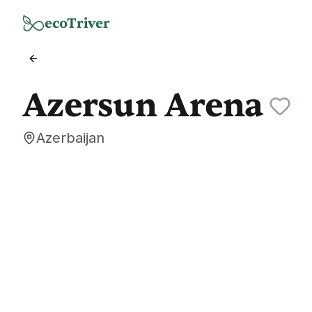
Zum Hauptinhalt springen
ecoTriver
Azersun Arena
Azerbaijan