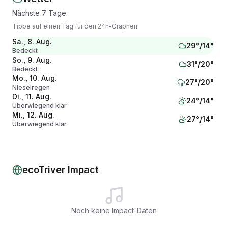
Nächste 7 Tage
Tippe auf einen Tag für den 24h-Graphen
Sa., 8. Aug.
29
°/
14
°
Bedeckt
So., 9. Aug.
31
°/
20
°
Bedeckt
Mo., 10. Aug.
27
°/
20
°
Nieselregen
Di., 11. Aug.
24
°/
14
°
Überwiegend klar
Mi., 12. Aug.
27
°/
14
°
Überwiegend klar
Do., 13. Aug.
32
°/
16
°
Überwiegend klar
Fr., 14. Aug.
36
°/
21
°
Klar
ecoTriver Impact
Noch keine Impact-Daten