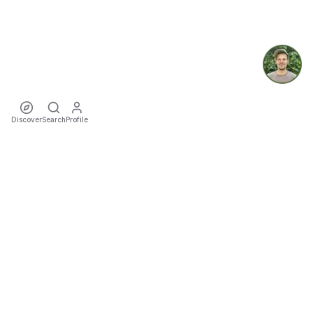
Discover
Search
Profile
ecoTriver
Sustainable Event Mobility
DISCOVER