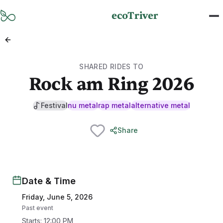
Skip to main content
ecoTriver
SHARED RIDES TO
Rock am Ring 2026
Festival
nu metal
rap metal
alternative metal
Share
Date & Time
Friday, June 5, 2026
Past event
Starts
:
12:00 PM