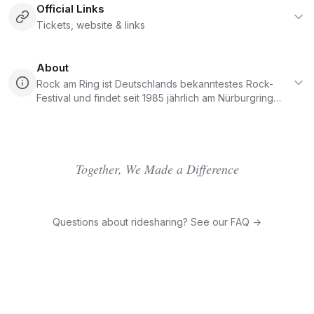
Official Links
Tickets, website & links
About
Rock am Ring ist Deutschlands bekanntestes Rock-
Festival und findet seit 1985 jährlich am Nürburgring
statt. Das Festival lockt jedes Jahr rund 90.000
Besucher an und gilt als eines der wichtigsten Rock-
und Metal-Events Europas. Das Lineup deckt von
Mainstream-Rock bis Heavy Metal alles ab. Camping ist
Together, We Made a Difference
integraler Bestandteil des Erlebnisses, die Anreise
erfolgt typischerweise mit dem Auto in die Eifel.
Questions about ridesharing? See our FAQ →